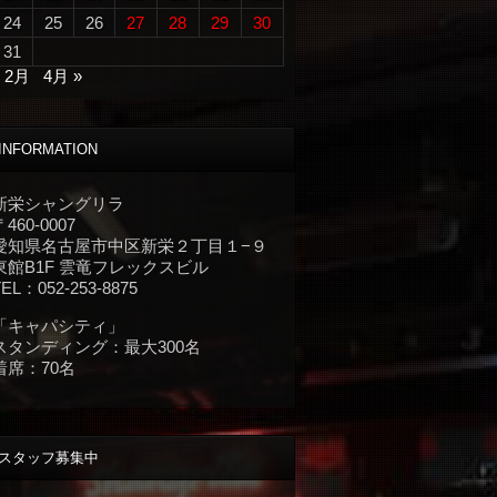
24
25
26
27
28
29
30
31
« 2月
4月 »
INFORMATION
新栄シャングリラ
〒460-0007
愛知県名古屋市中区新栄２丁目１−９
東館B1F 雲竜フレックスビル
TEL：052-253-8875
「キャパシティ」
スタンディング：最大300名
着席：70名
スタッフ募集中