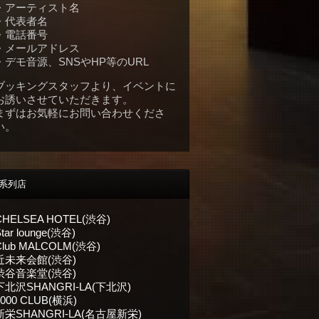
・アーティスト名
・代表者名
・電話番号
・メールアドレス
・デモ音源、SNSやHP等のURL
ブッキングスタッフより、イベントに
お誘いさせていただきます。
まずはお気軽にお問い合わせくださ
い。
系列店
CHELSEA HOTEL(渋谷)
tar lounge(渋谷)
Club MALCOLM(渋谷)
近未来会館(渋谷)
渋谷音楽堂(渋谷)
下北沢SHANGRI-LA(下北沢)
1000 CLUB(横浜)
新栄SHANGRI-LA(名古屋新栄)