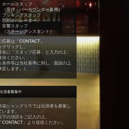
・ホールスタッフ
（受付・バーカウンター業務）
・ブッキングスタッフ
・照明オペレーター
・音響スタッフ
（ステージアシスタント）
ご応募は「
CONTACT
」
をクリックし、
題名に「スタッフ応募」と入力の上、
送信ください。
（条件等は当社基準に則し、面談の上
決定します。）
出演者募集中
新栄シャングリラでは出演者を募集し
ています。
以下の項目をご記入の上、
「
CONTACT
」より送信ください。