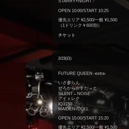
STARRY×NIGHT↗︎
OPEN 10:00/START 10:25
優先エリア ¥2,500/一般 ¥1,500
（1ドリンク￥600別）
チケット
2/23(日)
FUTURE QUEEN -extra-
いざ参らん
ぜろから☆すた→と
SiLENT←NOiSE
アイｘレク
IQ3150
MAIDEN√DOLL
OPEN 15:00/START 15:20
優先エリア ¥2,500/一般 ¥1,500