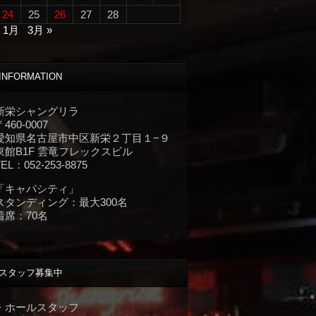
24
25
26
27
28
« 1月
3月 »
INFORMATION
新栄シャングリラ
〒460-0007
愛知県名古屋市中区新栄２丁目１−９
東館B1F 雲竜フレックスビル
TEL：052-253-8875
「キャパシティ」
スタンディング：最大300名
着席：70名
スタッフ募集中
・ホールスタッフ