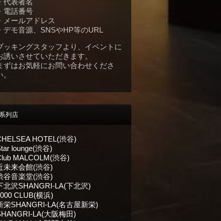
・代表者名
・電話番号
・メールアドレス
・デモ音源、SNSやHP等のURL
ブッキングスタッフより、イベントに
お誘いさせていただきます。
まずはお気軽にお問い合わせくださ
い。
系列店
CHELSEA HOTEL(渋谷)
tar lounge(渋谷)
Club MALCOLM(渋谷)
近未来会館(渋谷)
渋谷音楽堂(渋谷)
下北沢SHANGRI-LA(下北沢)
1000 CLUB(横浜)
新栄SHANGRI-LA(名古屋新栄)
SHANGRI-LA(大阪梅田)