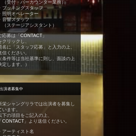
（受付・バーカウンター業務）
・ブッキングスタッフ
・照明オペレーター
・音響スタッフ
（ステージアシスタント）
ご応募は「
CONTACT
」
をクリックし、
題名に「スタッフ応募」と入力の上、
送信ください。
（条件等は当社基準に則し、面談の上
決定します。）
出演者募集中
新栄シャングリラでは出演者を募集し
ています。
以下の項目をご記入の上、
「
CONTACT
」より送信ください。
・アーティスト名