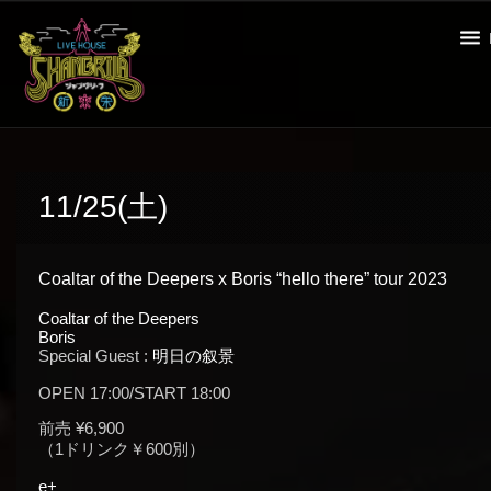
11/25(土)
Coaltar of the Deepers x Boris “hello there” tour 2023
Coaltar of the Deepers
Boris
Special Guest :
明日の叙景
OPEN 17:00/START 18:00
前売 ¥6,900
（1ドリンク￥600別）
e+