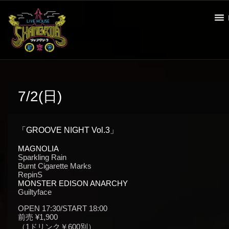
7/2(日)
「GROOVE NIGHT Vol.3」
MAGNOLIA
Sparkling Rain
Burnt Cigarette Marks
RepinS
MONSTER EDISON ANARCHY
Guiltyface
OPEN 17:30/START 18:00
前売 ¥1,900
（1ドリンク￥600別）