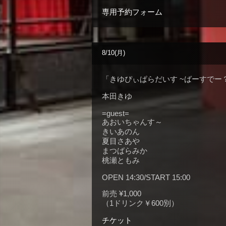
専用予約フォーム
8/10(月)
「きゆぴぃぱらだいす ~ばーすでー
本田きゆ
=guest=
あおいちゃんす～
きいあのん
夏目さあや
まつばらみか
桃瀬ともみ
OPEN 14:30/START 15:00
前売 ¥1,000
（1ドリンク￥600別）
チケット