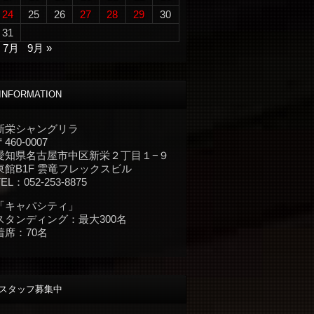
24
25
26
27
28
29
30
31
« 7月
9月 »
INFORMATION
新栄シャングリラ
〒460-0007
愛知県名古屋市中区新栄２丁目１−９
東館B1F 雲竜フレックスビル
TEL：052-253-8875
「キャパシティ」
スタンディング：最大300名
着席：70名
スタッフ募集中