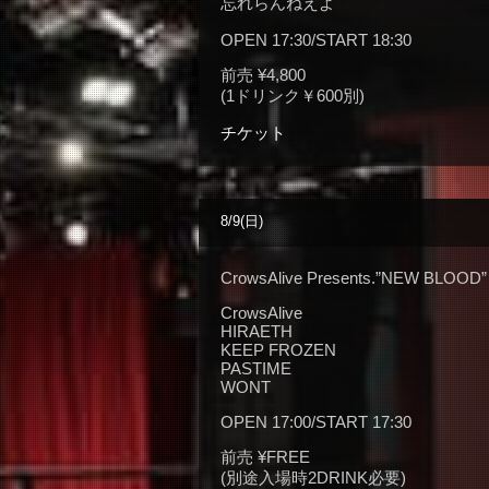
忘れらんねえよ
OPEN 17:30/START 18:30
前売 ¥4,800
(1ドリンク￥600別)
チケット
8/9(日)
CrowsAlive Presents.”NEW BLOOD”
CrowsAlive
HIRAETH
KEEP FROZEN
PASTIME
WONT
OPEN 17:00/START 17:30
前売 ¥FREE
(別途入場時2DRINK必要)