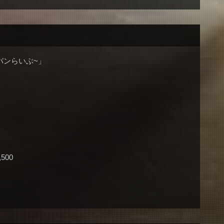
バンらいぶ~」
500