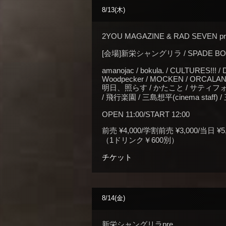
8/13(木)
2YOU MAGAZINE & RAD SEVEN pr
[会場]新栄シャングリラ / SPADE BOX /
amanojac / bokula. / CULTURES!!! / Dai
Woodpecker / MOCKEN / ORCALAND
明日、照らす / かたこと / サティフォ(
/ 飛行楽園 / 三島想平(cinema staf
OPEN 11:00/START 12:00
前売 ¥4,000/学割前売 ¥3,000/当日 ¥5,
（1ドリンク￥600別）
チケット
8/14(金)
新栄シャングリラpre.