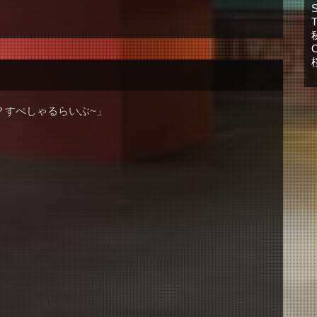
？すぺしゃるらいぶ~」