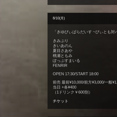
8/10(月)
「きゆぴぃぱらだいす ~ぴぃとも対
きみぷり
きいあのん
夏目さあや
桃瀬ともみ
ぽっぷすまいる
FENRIR
OPEN 17:30/START 18:00
前売 最前¥10,000/前方¥3,000/一般¥1,
当日 +各¥400
（1ドリンク￥600別）
チケット