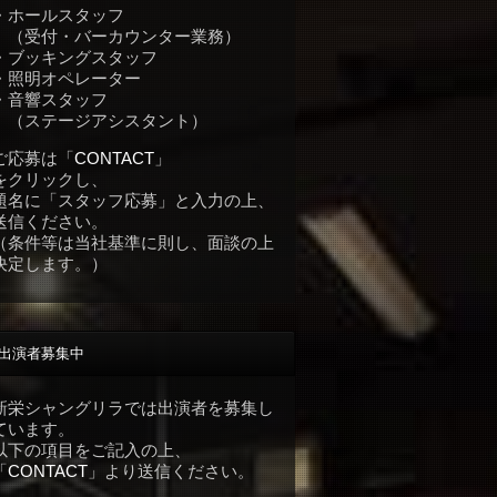
・ホールスタッフ
（受付・バーカウンター業務）
・ブッキングスタッフ
・照明オペレーター
・音響スタッフ
（ステージアシスタント）
ご応募は「
CONTACT
」
をクリックし、
題名に「スタッフ応募」と入力の上、
送信ください。
（条件等は当社基準に則し、面談の上
決定します。）
出演者募集中
新栄シャングリラでは出演者を募集し
ています。
以下の項目をご記入の上、
「
CONTACT
」より送信ください。