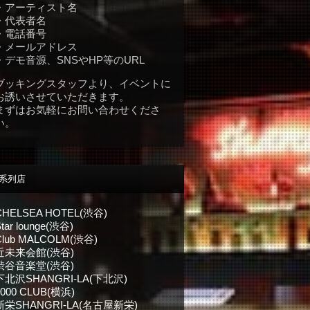
・アーティスト名
・代表者名
・電話番号
・メールアドレス
・デモ音源、SNSやHP等のURL
ブッキングスタッフより、イベントに
お誘いさせていただきます。
まずはお気軽にお問い合わせくださ
い。
系列店
CHELSEA HOTEL(渋谷)
tar lounge(渋谷)
Club MALCOLM(渋谷)
近未来会館(渋谷)
渋谷音楽堂(渋谷)
下北沢SHANGRI-LA(下北沢)
1000 CLUB(横浜)
新栄SHANGRI-LA(名古屋新栄)