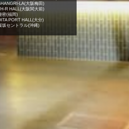
SHANGRI-LA(大阪梅田)
TH-R HALL(大阪関大前)
秘密(福岡)
OITA PORT HALL(大分)
桜坂セントラル(沖縄)